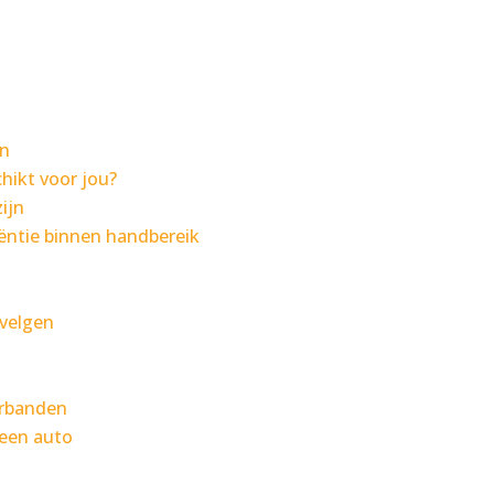
en
hikt voor jou?
ijn
iëntie binnen handbereik
velgen
orbanden
 een auto